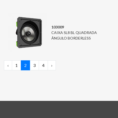
103009
CAIXA SL8 BL QUADRADA
ÂNGULO BORDERLESS
‹
1
2
3
4
›