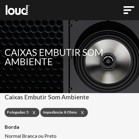
CAIXAS EMBUTIR SOM
AMBIENTE
Caixas Embutir Som Ambiente
Polegadas: 5
Impedância: 8 Ohms
X
X
Borda
Normal Branca ou Preto