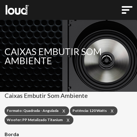
CAIXAS EMBUTIR SOM
AMBIENTE
Caixas Embutir Som Ambiente
Formato: Quadrada - Angulada
Potência: 120 Watts
X
X
Woofer: PP Metalizado Titanium
X
Borda