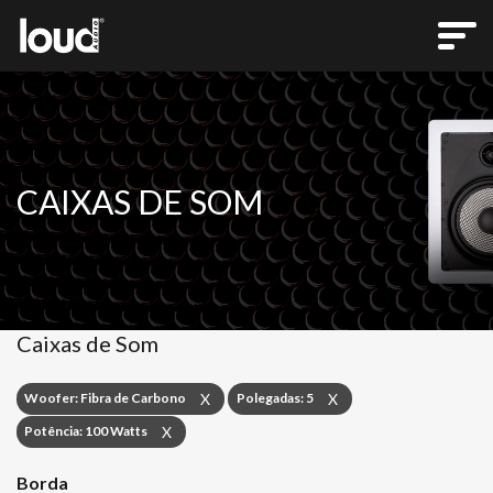
CAIXAS DE SOM
Caixas de Som
Woofer: Fibra de Carbono
Polegadas: 5
X
X
Potência: 100 Watts
X
Borda