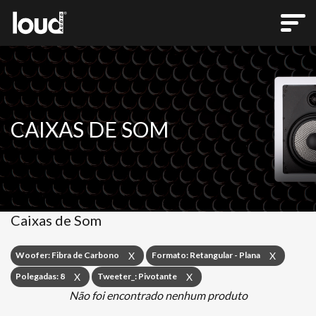
CAIXAS DE SOM
Caixas de Som
Woofer: Fibra de Carbono
Formato: Retangular - Plana
X
X
Polegadas: 8
Tweeter_: Pivotante
X
X
Não foi encontrado nenhum produto