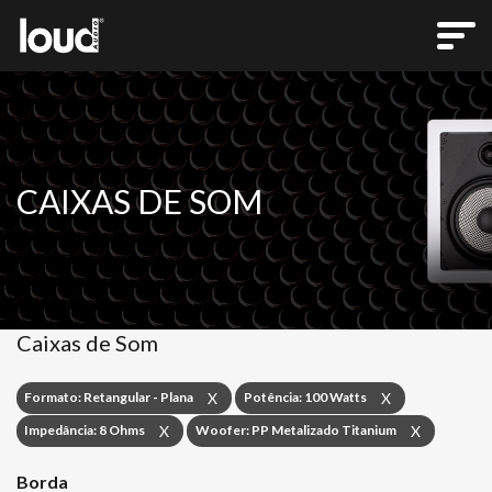
CAIXAS DE SOM
Caixas de Som
Formato: Retangular - Plana
Potência: 100 Watts
X
X
Impedância: 8 Ohms
Woofer: PP Metalizado Titanium
X
X
Borda