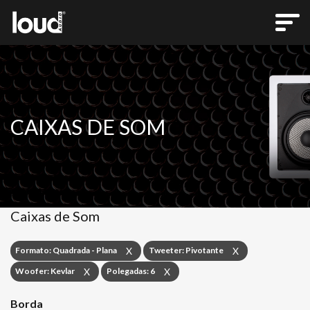
CAIXAS DE SOM
Caixas de Som
Formato: Quadrada - Plana
Tweeter: Pivotante
X
X
Woofer: Kevlar
Polegadas: 6
X
X
Borda