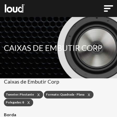
CAIXAS DE EMBUTIR CORP
Caixas de Embutir Corp
Tweeter: Pivotante
Formato: Quadrada - Plana
X
X
Polegadas: 8
X
Borda