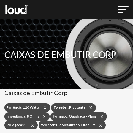
CAIXAS DE EMBUTIR CORP
Caixas de Embutir Corp
Potência: 120 Watts
Tweeter: Pivotante
X
X
Impedância: 8 Ohms
Formato: Quadrada - Plana
X
X
Polegadas: 8
Woofer: PP Metalizado Titanium
X
X