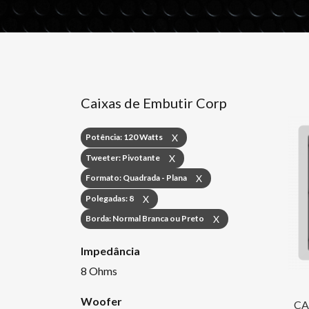
Caixas de Embutir Corp
Potência: 120 Watts
X
Tweeter: Pivotante
X
Formato: Quadrada - Plana
X
Polegadas: 8
X
Borda: Normal Branca ou Preto
X
Impedância
8 Ohms
Woofer
CA