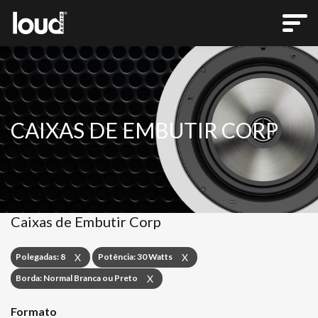
CAIXAS DE EMBUTIR CORP
Caixas de Embutir Corp
Polegadas: 8
Potência: 30 Watts
X
X
Borda: Normal Branca ou Preto
X
Formato