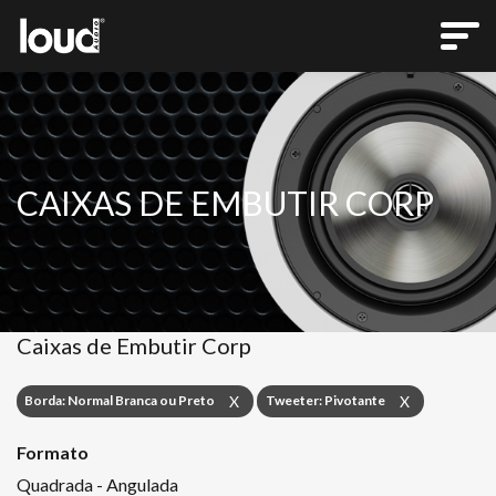
CAIXAS DE EMBUTIR CORP
Caixas de Embutir Corp
Borda: Normal Branca ou Preto
Tweeter: Pivotante
X
X
Formato
Quadrada - Angulada