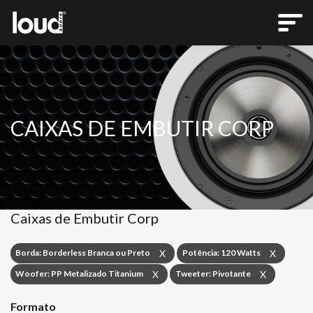
CAIXAS DE EMBUTIR CORP
Caixas de Embutir Corp
Borda: Borderless Branca ou Preto
Potência: 120 Watts
X
X
Woofer: PP Metalizado Titanium
Tweeter: Pivotante
X
X
Formato