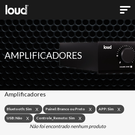
AMPLIFICADORES
Amplificadores
Bluetooth: Sim
Painel: Branco ou Preto
APP: Sim
X
X
X
USB: Não
Controle_Remoto: Sim
X
X
Não foi encontrado nenhum produto