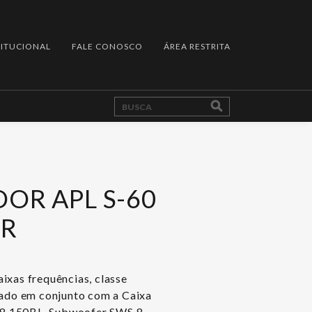
TITUCIONAL
FALE CONOSCO
ÁREA RESTRITA
OR APL S-60
R
ixas frequências, classe
lado em conjunto com a Caixa
8 150BL, Subwoofer SWS 8