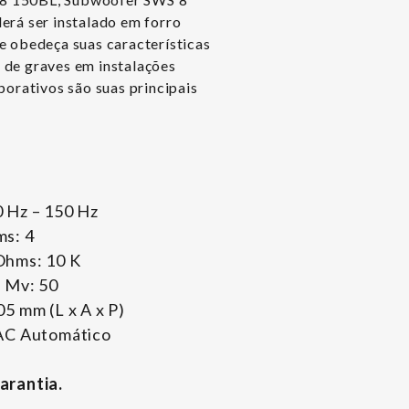
erá ser instalado em forro
e obedeça suas características
 de graves em instalações
porativos são suas principais
 Hz – 150 Hz
ms: 4
Ohms: 10 K
a Mv: 50
5 mm (L x A x P)
VAC Automático
arantia.