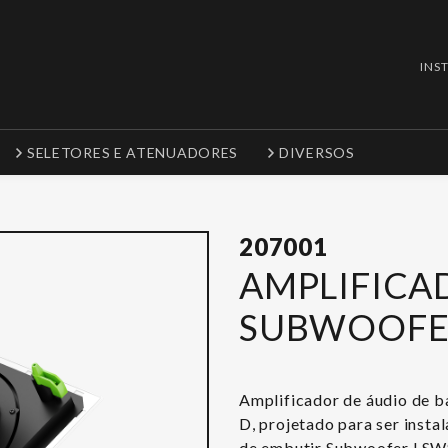
INS
SELETORES E ATENUADORES
DIVERSOS
207001
AMPLIFICAD
SUBWOOFE
Amplificador de áudio de ba
D,
projetado para ser insta
de embutir Subwoofer LSW